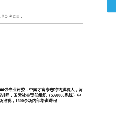
者：管理员 浏览量：
00
强专业评委，
中国才富杂志特约撰稿人，
河
培训师，
国际社会责任组织（
SA8000
系统）中
场巡视，
1600
余场内部培训课程