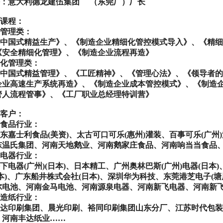
：意大利德龙建伍集团
（东莞厂）厂长
课程：
管理类：
中国式精益生产》、《制造企业精细化管控模式导入》、《精细
《安全精细化管理》、《制造企业流程再造》
化管理类：
中国式精益管理》、《工匠精神》、《管理心法》、《领导者的
企业高速生产系统再造》、《制造企业成本管控模式》、《制造
管人流程管事》、《工厂职业总经理特训营》
客户：
食品行业：
东嘉士利食品
(
美资
)
、太古可口可乐
(
惠州
)
灌装、百事可乐
(
广州
)
东温氏集团、河南天地鹅业、河南鹅家庄食品、河南响当当食品
电器行业：
下电器
(
广州
)(
日本
)
、日本精工、广州奥林巴斯
(
广州
)
电器
(
日本
)
本
)
、广东船井株式会社
(
日本
)
、深圳华为科技、东莞港芝电子
(
塘
尔电池、河南金马电池、河南源泉电器、河南新飞电器、河南新
造纸行业：
达印刷集团、晨光印刷、裕同印刷集团山东分厂、江苏时代包装
，河南丰达纸业
……