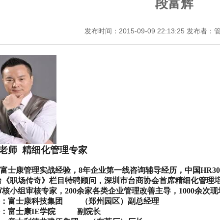
段富辉
发布时间：2015-09-09 22:13:25 发布
老师
精细化管理专家
年富士康管理实战经验，
8
年企业第一线咨询辅导经历，
中国
HR30
台《职场传奇》栏目特聘顾问，
深圳市台商协会首席精细化管理
审核小组审核专家，
200
余家各类企业管理改善主导，
1000
余次现
：富士康科技集团
（郑州园区）副总经理
：
富士康
IE
学院
副院长