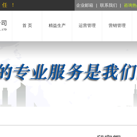
责任！
企业邮箱
|
联系我们
|
咨询热线
首 页
精益生产
运营管理
营销管理
5S/6S管理咨询与培训
TPM管理咨询与培训
精益生产咨询与培训
班组建设咨询与培训
企业发展与战略咨询与培训
流程梳理与优化咨询与培训
岗位分析与评价咨询与培训
人力资源规划咨询与培训
企业文化建设咨询与培训
组织设计咨询与培训
绩效管理咨询与培训
薪酬体系咨询与培训
集团管控咨询与培训
财务管理咨询与培训
市场开拓策略咨询与
营销战略咨询与培
渠道结构与管理体
VIS设计咨询与培
客户服务体系优
电子商务营销计
新
品
战
商
核