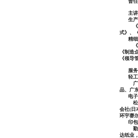
曾任
主讲
生产
《
式》、
精细
《
《制造
《领导
服务
轻工
广
品、广
电子
松
会社
(
日
环宇赛
印包
勤
达纸业