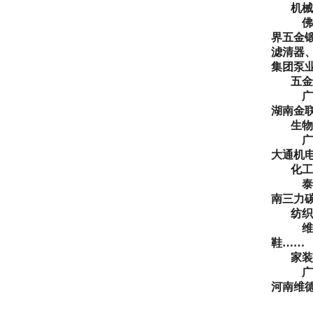
机械
佛
界五金
滤清器
集团泵
五金
广
湖南金
生物
广
大通机
化工
泰
南三力
纺织
维
鞋
……
家装
广
河南维