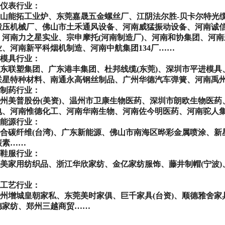
仪表行业：
山能拓工业炉、东莞嘉晟五金螺丝厂、江阴法尔胜
-
贝卡尔特光
锻压机械厂、佛山市土禾通风设备、河南威猛振动设备、河南诚
、河南力之星实业、宗申摩托
(
河南制造厂
)
、河南和协集团、河南
业、河南新平科烟机制造、河南中航集团
134
厂
……
模具行业：
东联塑集团、广东港丰集团、杜邦线缆
(
东莞
)
、深圳市平进模具
联星特种材料、南通永高钢丝制品、广州华德汽车弹簧、河南禹
制药行业：
州美普股份
(
美资
)
、温州市卫康生物医药、深圳市朗欧生物医药
电、河南惟德化工、河南华南生物、河南佐今明医药、河南驼人
能源行业：
合碳纤维
(
台湾
)
、广东新能源、佛山市南海区晔彩金属喷涂、新
碳素
……
鞋服行业：
美家用纺织品、浙江华欣家纺、金亿家纺服饰、藤井制帽
(
宁波
)
工艺行业：
州增城皇朝家私、东莞美时家俱、巨千家具
(
台资
)
、顺德雅舍家
德家纺、郑州三越商贸……