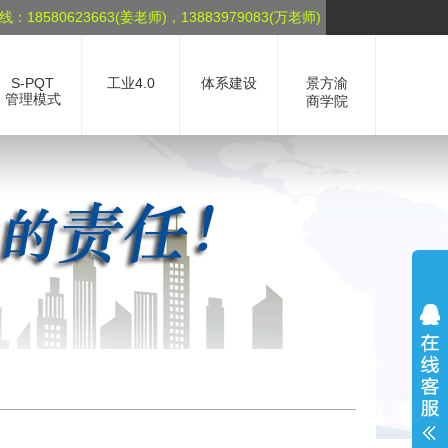
：18580623663(姜老师)，13883979083(万老师)
S-PQT
工业4.0
体系建设
景方渝
管理模式
商学院
培训
训
系
训
化
划
品开发的流程与管控
质循环（Q）系统
略执行（S）系统
品循环（P）系统
心技术（T）系统
中国制造2025解读
两化融合体系建设
工业4.0解读
OHSAS18000职业健康与安全管理体系
ISO/TS16949 汽车行业质量管理体系
ISO50001/GB23331能源管理体系
HACCP 危害分析及关键控制点
ISO22000食品安全管理体系
SA8000 社会责任管理体系
ISO14001环境管理体系
ISO9001质量管理体系
国内优秀企业考察学习
MBA培训招生
景方渝知识库
行业新闻