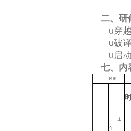
二、研
u穿
u破
u启
七、内
时 间
上
午