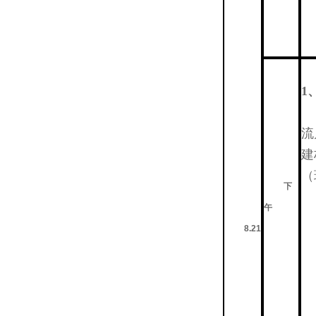
1
流
建
（
下
午
8.21