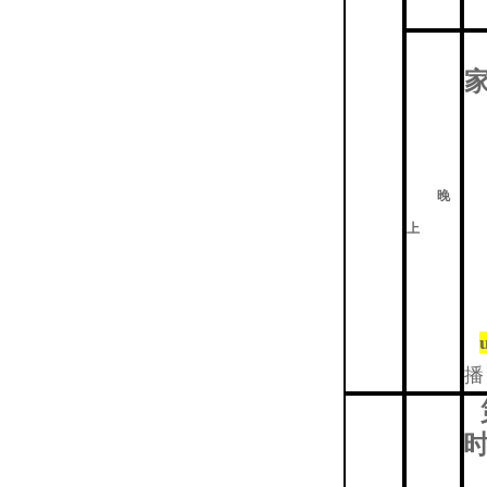
晚
上
播