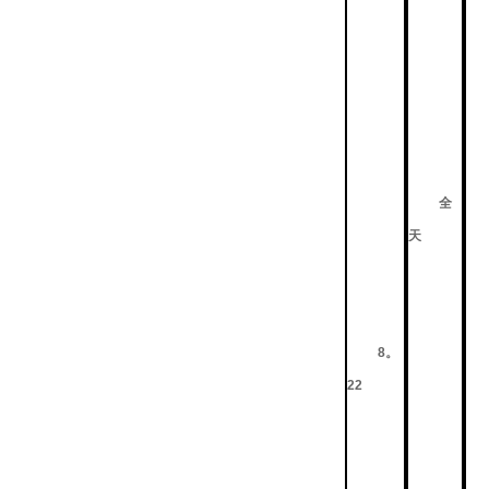
全
天
8。
22